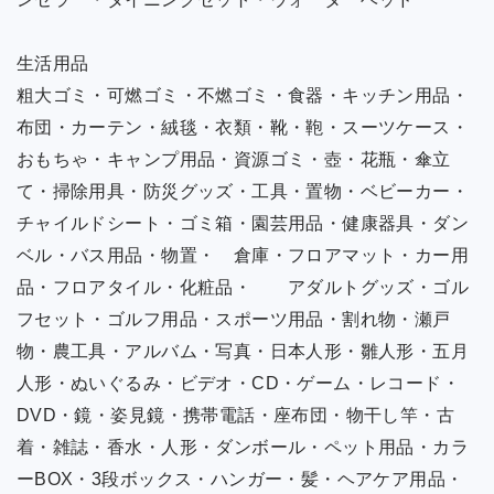
生活用品
粗大ゴミ・可燃ゴミ・不燃ゴミ・食器・キッチン用品・
布団・カーテン・絨毯・衣類・靴・鞄・スーツケース・
おもちゃ・キャンプ用品・資源ゴミ・壺・花瓶・傘立
て・掃除用具・防災グッズ・工具・置物・ベビーカー・
チャイルドシート・ゴミ箱・園芸用品・健康器具・ダン
ベル・バス用品・物置・ 倉庫・フロアマット・カー用
品・フロアタイル・化粧品・ アダルトグッズ・ゴル
フセット・ゴルフ用品・スポーツ用品・割れ物・瀬戸
物・農工具・アルバム・写真・日本人形・雛人形・五月
人形・ぬいぐるみ・ビデオ・CD・ゲーム・レコード・
DVD・鏡・姿見鏡・携帯電話・座布団・物干し竿・古
着・雑誌・香水・人形・ダンボール・ペット用品・カラ
ーBOX・3段ボックス・ハンガー・髪・ヘアケア用品・