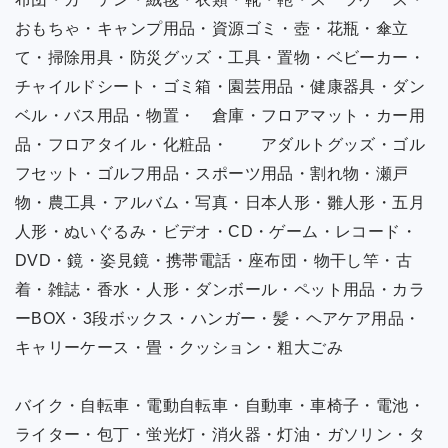
おもちゃ・キャンプ用品・資源ゴミ・壺・花瓶・傘立
て・掃除用具・防災グッズ・工具・置物・ベビーカー・
チャイルドシート・ゴミ箱・園芸用品・健康器具・ダン
ベル・バス用品・物置・ 倉庫・フロアマット・カー用
品・フロアタイル・化粧品・ アダルトグッズ・ゴル
フセット・ゴルフ用品・スポーツ用品・割れ物・瀬戸
物・農工具・アルバム・写真・日本人形・雛人形・五月
人形・ぬいぐるみ・ビデオ・CD・ゲーム・レコード・
DVD・鏡・姿見鏡・携帯電話・座布団・物干し竿・古
着・雑誌・香水・人形・ダンボール・ペット用品・カラ
ーBOX・3段ボックス・ハンガー・髪・ヘアケア用品・
キャリーケース・畳・クッション・粗大ごみ
バイク・自転車・電動自転車・自動車・車椅子・電池・
ライター・包丁・蛍光灯・消火器・灯油・ガソリン・タ