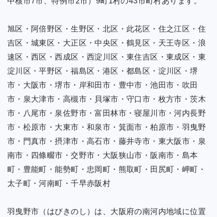
中核市7市、特例市2市）9町1村の43市町村あります。
旭区・阿倍野区・生野区・北区・此花区・住之江区・住
吉区・城東区・大正区・中央区・鶴見区・天王寺区・浪
速区・西区・西成区・西淀川区・東住吉区・東成区・東
淀川区・平野区・福島区・港区・都島区・淀川区・堺
市・大阪市・堺市・岸和田市・豊中市・池田市・吹田
市・泉大津市・高槻市・貝塚市・守口市・枚方市・茨木
市・八尾市・泉佐野市・富田林市・寝屋川市・河内長野
市・松原市・大東市・和泉市・箕面市・柏原市・羽曳野
市・門真市・摂津市・高石市・藤井寺市・東大阪市・泉
南市・四條畷市・交野市・大阪狭山市・阪南市・島本
町・豊能町・能勢町・忠岡町・熊取町・田尻町・岬町・
太子町・河南町・千早赤阪村
羽曳野市（はびきのし）は、大阪府の南河内地域に位置