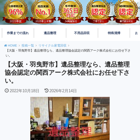
作業までの流れ
遺品整理
不用品回収
特殊清掃
お
HOME
投稿一覧
リサイクル家電回収
【大阪・羽曳野市】遺品整理なら、遺品整理協会認定の関西アーク株式会社にお任せ下さ
い。
【大阪・羽曳野市】遺品整理なら、遺品整理
協会認定の関西アーク株式会社にお任せ下さ
い。
2022年10月18日
2026年2月14日