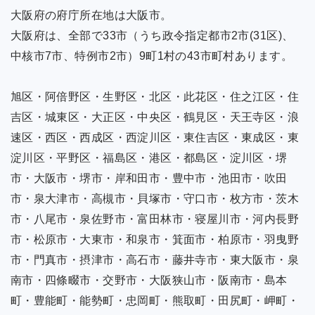
大阪府の府庁所在地は大阪市。
大阪府は、全部で33市（うち政令指定都市2市(31区)、
中核市7市、特例市2市）9町1村の43市町村あります。
旭区・阿倍野区・生野区・北区・此花区・住之江区・住
吉区・城東区・大正区・中央区・鶴見区・天王寺区・浪
速区・西区・西成区・西淀川区・東住吉区・東成区・東
淀川区・平野区・福島区・港区・都島区・淀川区・堺
市・大阪市・堺市・岸和田市・豊中市・池田市・吹田
市・泉大津市・高槻市・貝塚市・守口市・枚方市・茨木
市・八尾市・泉佐野市・富田林市・寝屋川市・河内長野
市・松原市・大東市・和泉市・箕面市・柏原市・羽曳野
市・門真市・摂津市・高石市・藤井寺市・東大阪市・泉
南市・四條畷市・交野市・大阪狭山市・阪南市・島本
町・豊能町・能勢町・忠岡町・熊取町・田尻町・岬町・