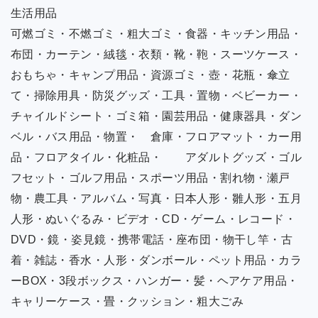
生活用品
可燃ゴミ・不燃ゴミ・粗大ゴミ・食器・キッチン用品・
布団・カーテン・絨毯・衣類・靴・鞄・スーツケース・
おもちゃ・キャンプ用品・資源ゴミ・壺・花瓶・傘立
て・掃除用具・防災グッズ・工具・置物・ベビーカー・
チャイルドシート・ゴミ箱・園芸用品・健康器具・ダン
ベル・バス用品・物置・ 倉庫・フロアマット・カー用
品・フロアタイル・化粧品・ アダルトグッズ・ゴル
フセット・ゴルフ用品・スポーツ用品・割れ物・瀬戸
物・農工具・アルバム・写真・日本人形・雛人形・五月
人形・ぬいぐるみ・ビデオ・CD・ゲーム・レコード・
DVD・鏡・姿見鏡・携帯電話・座布団・物干し竿・古
着・雑誌・香水・人形・ダンボール・ペット用品・カラ
ーBOX・3段ボックス・ハンガー・髪・ヘアケア用品・
キャリーケース・畳・クッション・粗大ごみ