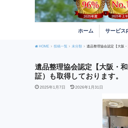
ホーム
サービス
不用
遺品
特殊
作業
HOME
投稿一覧
未分類
遺品整理協会認定【大阪・
遺品整理協会認定【大阪・和
証）も取得しております。
2025年1月7日
2026年1月31日