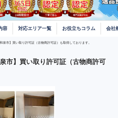
内容
対応エリア一覧
お役立ちコラム
会社
品回収
整理
清掃
までの流れ
堺市
和泉市】買い取り許可証（古物商許可証）も取得しております。
泉市】買い取り許可証（古物商許可