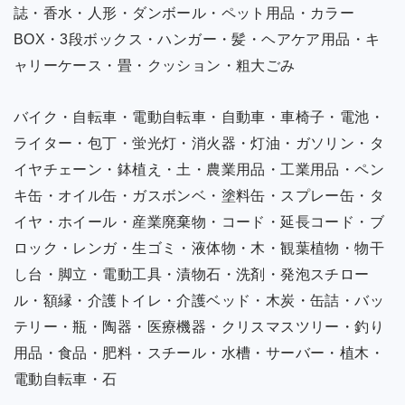
誌・香水・人形・ダンボール・ペット用品・カラー
BOX・3段ボックス・ハンガー・髪・ヘアケア用品・キ
ャリーケース・畳・クッション・粗大ごみ
バイク・自転車・電動自転車・自動車・車椅子・電池・
ライター・包丁・蛍光灯・消火器・灯油・ガソリン・タ
イヤチェーン・鉢植え・土・農業用品・工業用品・ペン
キ缶・オイル缶・ガスボンベ・塗料缶・スプレー缶・タ
イヤ・ホイール・産業廃棄物・コード・延長コード・ブ
ロック・レンガ・生ゴミ・液体物・木・観葉植物・物干
し台・脚立・電動工具・漬物石・洗剤・発泡スチロー
ル・額縁・介護トイレ・介護ベッド・木炭・缶詰・バッ
テリー・瓶・陶器・医療機器・クリスマスツリー・釣り
用品・食品・肥料・スチール・水槽・サーバー・植木・
電動自転車・石