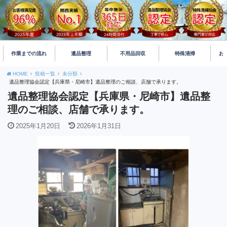
作業までの流れ
遺品整理
不用品回収
特殊清掃
お
HOME
投稿一覧
未分類
遺品整理協会認定【兵庫県・尼崎市】遺品整理のご相談、店舗で承ります。
遺品整理協会認定【兵庫県・尼崎市】遺品整
理のご相談、店舗で承ります。
2025年1月20日
2026年1月31日